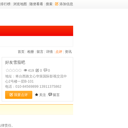
排行榜
|
浏览地图
|
随便看看
|
搜索
|
添加信息
首页
|
相册
|
留言
|
详情
|
点评
|
资讯
好友雪茄吧
419
0
0
地址：将台西路文心华策国际影视交流中
心2号楼一层B-101
电话：010-84569899 13911375862
我要点评
关注
|
留言
法律责任。