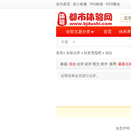
设为首页
|
加入收藏
|
TAG标签
|
RSS聚合
北
全部主题分类
首页
休闲养
主题
首页
»
全部点评
»
好友雪茄吧
»
综合
筛选:
综合
好评
差评
图文
精华
排序:
最新点
近期没有会员进行点评。
免责声明