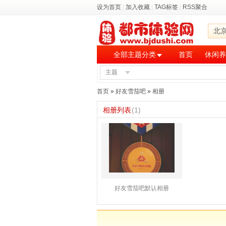
设为首页
|
加入收藏
|
TAG标签
|
RSS聚合
北
全部主题分类
首页
休闲养
主题
首页
»
好友雪茄吧
»
相册
相册列表
(1)
好友雪茄吧默认相册