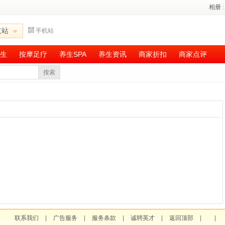
相册
|
京站
手机站
生
按摩足疗
养生SPA
养生资讯
商家折扣
商家点评
搜索
联系我们
|
广告服务
|
服务条款
|
诚聘英才
|
返回顶部
|
|