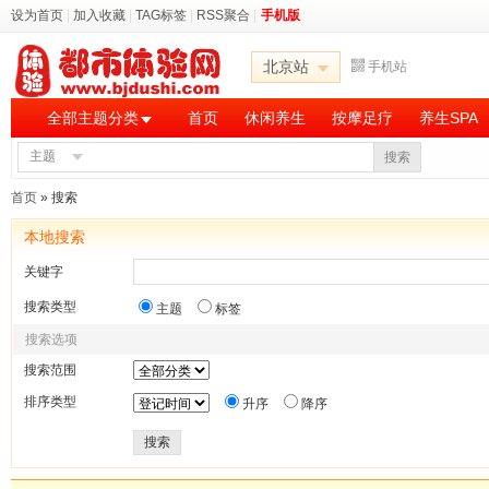
设为首页
|
加入收藏
|
TAG标签
|
RSS聚合
|
手机版
北京站
手机站
全部主题分类
首页
休闲养生
按摩足疗
养生SPA
主题
搜索
首页
» 搜索
本地搜索
关键字
搜索类型
主题
标签
搜索选项
搜索范围
排序类型
升序
降序
搜索