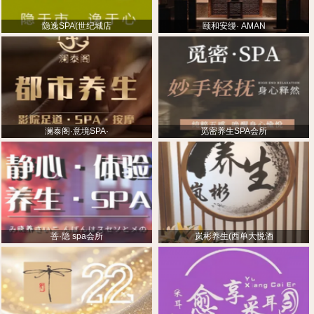
隐逸SPA(世纪城店
颐和安缦· AMAN
澜泰阁·意境SPA·
觅密养生SPA会所
菩·隐 spa会所
岚彬养生(西单大悦酒