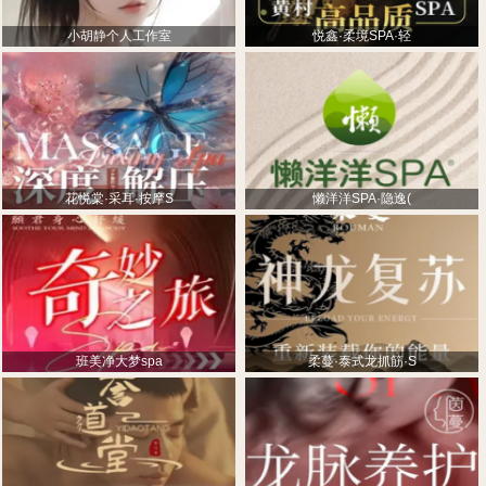
小胡静个人工作室
悦鑫·柔境SPA·轻
花悦棠·采耳·按摩S
懒洋洋SPA·隐逸(
班美净大梦spa
柔蔓·泰式龙抓筋·S