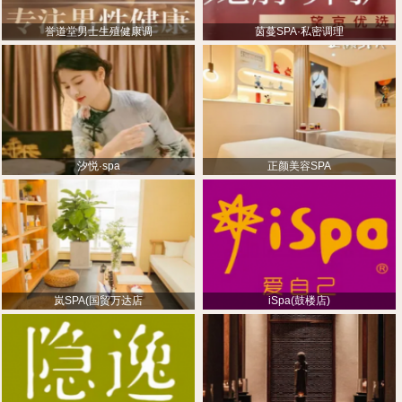
誉道堂男士生殖健康调
茵蔓SPA·私密调理
汐悦·spa
正颜美容SPA
岚SPA(国贸万达店
iSpa(鼓楼店)