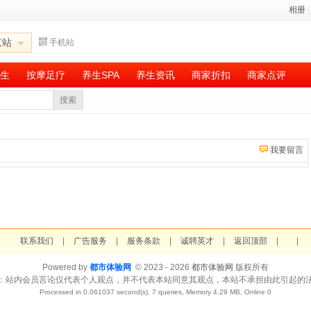
相册
|
京站
手机站
生
按摩足疗
养生SPA
养生资讯
商家折扣
商家点评
搜索
我要留言
联系我们
|
广告服务
|
服务条款
|
诚聘英才
|
返回顶部
|
|
Powered by
都市体验网
© 2023 - 2026
都市体验网
版权所有
：站内会员言论仅代表个人观点，并不代表本站同意其观点，本站不承担由此引起的
Processed in 0.061037 second(s), 7 queries, Memory 4.29 MB, Online 0