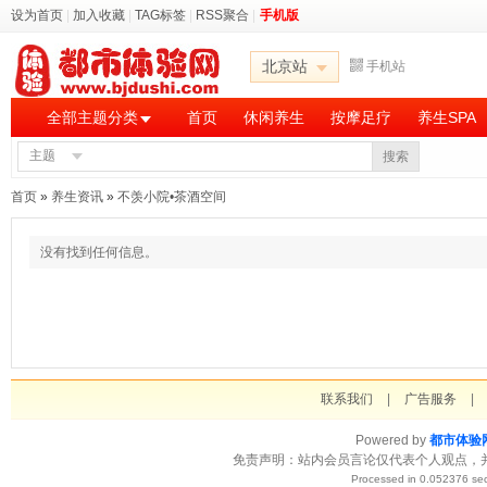
设为首页
|
加入收藏
|
TAG标签
|
RSS聚合
|
手机版
北京站
手机站
全部主题分类
首页
休闲养生
按摩足疗
养生SPA
主题
搜索
首页
»
养生资讯
»
不羡小院•茶酒空间
没有找到任何信息。
联系我们
|
广告服务
|
Powered by
都市体验
免责声明：站内会员言论仅代表个人观点，
Processed in 0.052376 sec